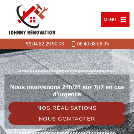
MENU
04 82 29 50 03
06 40 08 06 95
Nous intervenons 24h/24 sur 7j/7 en cas
d'urgence
NOS RÉALISATIONS
NOUS CONTACTER