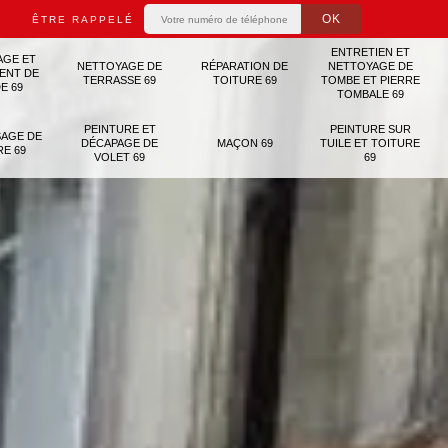
ÊTRE RAPPELÉ
ENTRETIEN ET
AGE ET
NETTOYAGE DE
RÉPARATION DE
NETTOYAGE DE
ENT DE
TERRASSE 69
TOITURE 69
TOMBE ET PIERRE
E 69
TOMBALE 69
PEINTURE ET
PEINTURE SUR
AGE DE
DÉCAPAGE DE
MAÇON 69
TUILE ET TOITURE
RE 69
VOLET 69
69