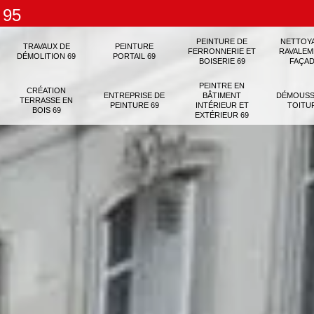
 95
PEINTURE DE
NETTOY
TRAVAUX DE
PEINTURE
FERRONNERIE ET
RAVALEM
DÉMOLITION 69
PORTAIL 69
BOISERIE 69
FAÇAD
PEINTRE EN
CRÉATION
ENTREPRISE DE
BÂTIMENT
DÉMOUSS
TERRASSE EN
PEINTURE 69
INTÉRIEUR ET
TOITU
BOIS 69
EXTÉRIEUR 69