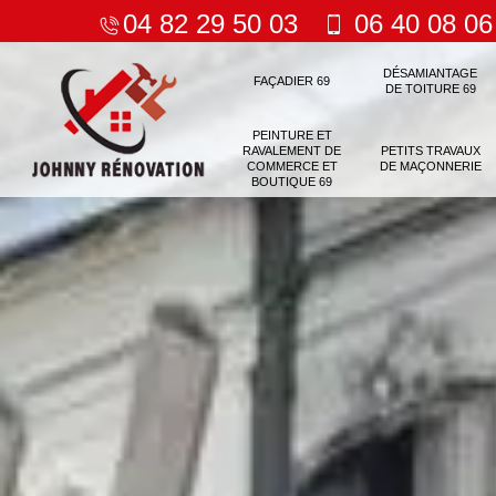
04 82 29 50 03
06 40 08 06
DÉSAMIANTAGE
FAÇADIER 69
DE TOITURE 69
PEINTURE ET
RAVALEMENT DE
PETITS TRAVAUX
COMMERCE ET
DE MAÇONNERIE
BOUTIQUE 69