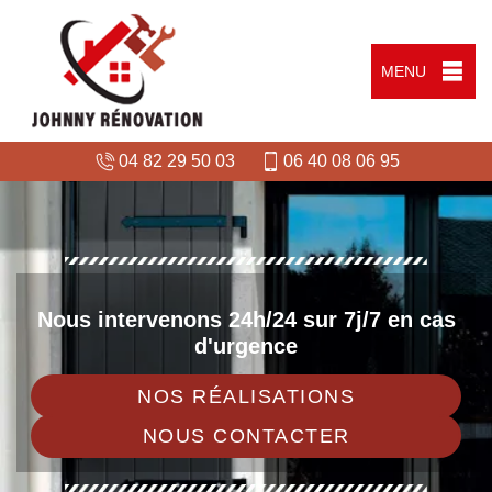
MENU
04 82 29 50 03
06 40 08 06 95
Nous intervenons 24h/24 sur 7j/7 en cas
d'urgence
NOS RÉALISATIONS
NOUS CONTACTER