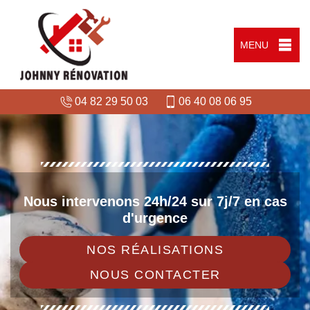
MENU
04 82 29 50 03
06 40 08 06 95
Nous intervenons 24h/24 sur 7j/7 en cas
d'urgence
NOS RÉALISATIONS
NOUS CONTACTER