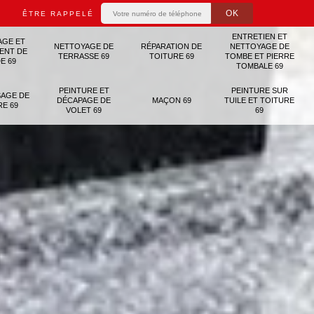
ÊTRE RAPPELÉ
ENTRETIEN ET
AGE ET
NETTOYAGE DE
RÉPARATION DE
NETTOYAGE DE
ENT DE
TERRASSE 69
TOITURE 69
TOMBE ET PIERRE
E 69
TOMBALE 69
PEINTURE ET
PEINTURE SUR
AGE DE
DÉCAPAGE DE
MAÇON 69
TUILE ET TOITURE
RE 69
VOLET 69
69