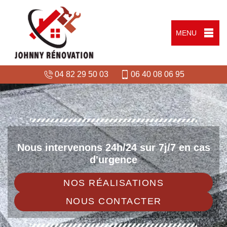
MENU
04 82 29 50 03
06 40 08 06 95
Nous intervenons 24h/24 sur 7j/7 en cas
d'urgence
NOS RÉALISATIONS
NOUS CONTACTER