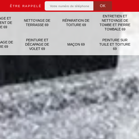
ÊTRE RAPPELÉ
ENTRETIEN ET
AGE ET
NETTOYAGE DE
RÉPARATION DE
NETTOYAGE DE
ENT DE
TERRASSE 69
TOITURE 69
TOMBE ET PIERRE
E 69
TOMBALE 69
PEINTURE ET
PEINTURE SUR
AGE DE
DÉCAPAGE DE
MAÇON 69
TUILE ET TOITURE
RE 69
VOLET 69
69