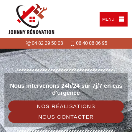
MENU
04 82 29 50 03
06 40 08 06 95
Nous intervenons 24h/24 sur 7j/7 en cas
d'urgence
NOS RÉALISATIONS
NOUS CONTACTER