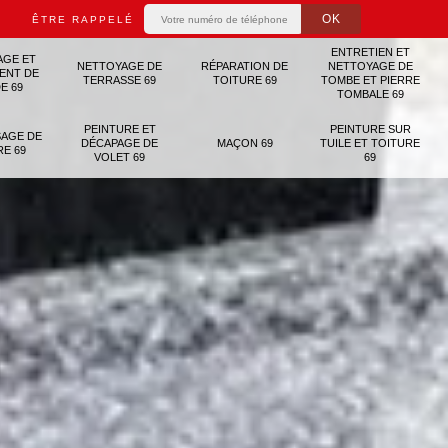
ÊTRE RAPPELÉ
ENTRETIEN ET
AGE ET
NETTOYAGE DE
RÉPARATION DE
NETTOYAGE DE
ENT DE
TERRASSE 69
TOITURE 69
TOMBE ET PIERRE
E 69
TOMBALE 69
PEINTURE ET
PEINTURE SUR
AGE DE
DÉCAPAGE DE
MAÇON 69
TUILE ET TOITURE
RE 69
VOLET 69
69