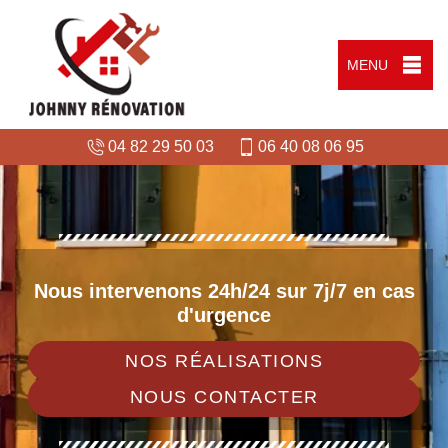
MENU
04 82 29 50 03
06 40 08 06 95
Nous intervenons 24h/24 sur 7j/7 en cas
d'urgence
NOS RÉALISATIONS
NOUS CONTACTER