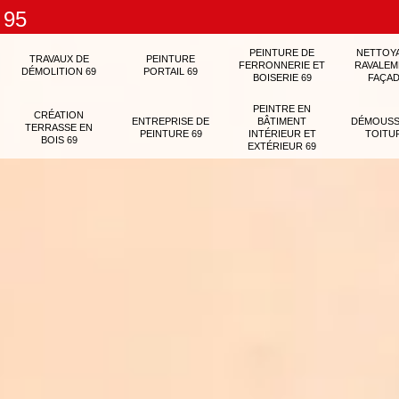
 95
PEINTURE DE
NETTOY
TRAVAUX DE
PEINTURE
FERRONNERIE ET
RAVALEM
DÉMOLITION 69
PORTAIL 69
BOISERIE 69
FAÇAD
PEINTRE EN
CRÉATION
ENTREPRISE DE
BÂTIMENT
DÉMOUSS
TERRASSE EN
PEINTURE 69
INTÉRIEUR ET
TOITU
BOIS 69
EXTÉRIEUR 69