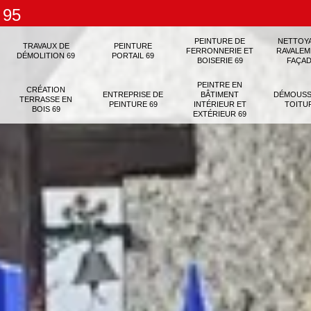
 95
PEINTURE DE
NETTOY
TRAVAUX DE
PEINTURE
FERRONNERIE ET
RAVALEM
DÉMOLITION 69
PORTAIL 69
BOISERIE 69
FAÇAD
PEINTRE EN
CRÉATION
ENTREPRISE DE
BÂTIMENT
DÉMOUSS
TERRASSE EN
PEINTURE 69
INTÉRIEUR ET
TOITU
BOIS 69
EXTÉRIEUR 69