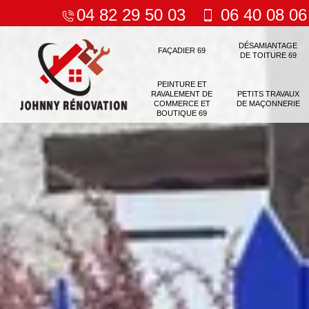
04 82 29 50 03
06 40 08 06
DÉSAMIANTAGE
FAÇADIER 69
DE TOITURE 69
PEINTURE ET
RAVALEMENT DE
PETITS TRAVAUX
COMMERCE ET
DE MAÇONNERIE
BOUTIQUE 69