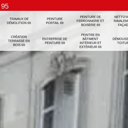
 95
PEINTURE DE
NETTOY
TRAVAUX DE
PEINTURE
FERRONNERIE ET
RAVALEM
DÉMOLITION 69
PORTAIL 69
BOISERIE 69
FAÇAD
PEINTRE EN
CRÉATION
ENTREPRISE DE
BÂTIMENT
DÉMOUSS
TERRASSE EN
PEINTURE 69
INTÉRIEUR ET
TOITU
BOIS 69
EXTÉRIEUR 69