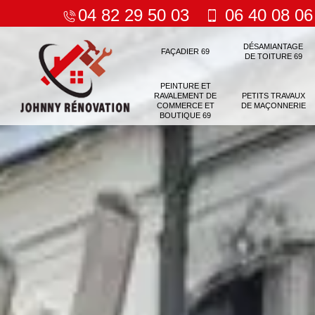
04 82 29 50 03
06 40 08 06
DÉSAMIANTAGE
FAÇADIER 69
DE TOITURE 69
PEINTURE ET
RAVALEMENT DE
PETITS TRAVAUX
COMMERCE ET
DE MAÇONNERIE
BOUTIQUE 69