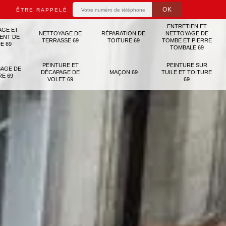
ÊTRE RAPPELÉ
ENTRETIEN ET
AGE ET
NETTOYAGE DE
RÉPARATION DE
NETTOYAGE DE
ENT DE
TERRASSE 69
TOITURE 69
TOMBE ET PIERRE
E 69
TOMBALE 69
PEINTURE ET
PEINTURE SUR
AGE DE
DÉCAPAGE DE
MAÇON 69
TUILE ET TOITURE
RE 69
VOLET 69
69