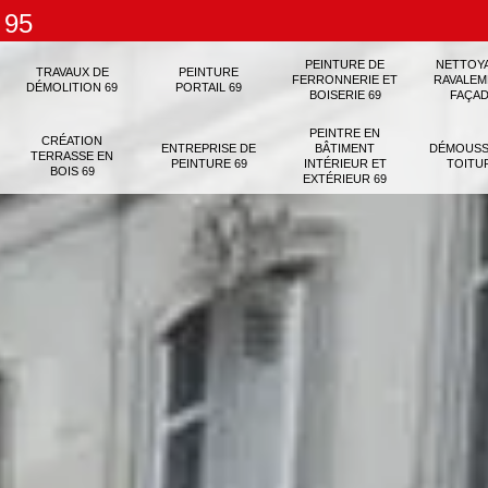
 95
PEINTURE DE
NETTOY
TRAVAUX DE
PEINTURE
FERRONNERIE ET
RAVALEM
DÉMOLITION 69
PORTAIL 69
BOISERIE 69
FAÇAD
PEINTRE EN
CRÉATION
ENTREPRISE DE
BÂTIMENT
DÉMOUSS
TERRASSE EN
PEINTURE 69
INTÉRIEUR ET
TOITU
BOIS 69
EXTÉRIEUR 69