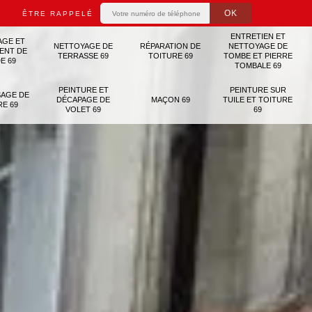
ÊTRE RAPPELÉ
ENTRETIEN ET
AGE ET
NETTOYAGE DE
RÉPARATION DE
NETTOYAGE DE
ENT DE
TERRASSE 69
TOITURE 69
TOMBE ET PIERRE
E 69
TOMBALE 69
PEINTURE ET
PEINTURE SUR
AGE DE
DÉCAPAGE DE
MAÇON 69
TUILE ET TOITURE
RE 69
VOLET 69
69