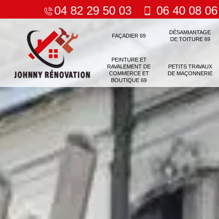
04 82 29 50 03
06 40 08 06
DÉSAMIANTAGE
FAÇADIER 69
DE TOITURE 69
PEINTURE ET
RAVALEMENT DE
PETITS TRAVAUX
COMMERCE ET
DE MAÇONNERIE
BOUTIQUE 69