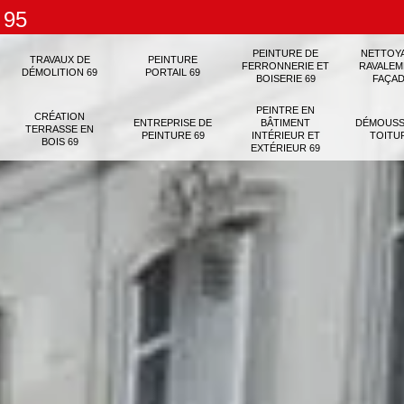
 95
PEINTURE DE
NETTOY
TRAVAUX DE
PEINTURE
FERRONNERIE ET
RAVALEM
DÉMOLITION 69
PORTAIL 69
BOISERIE 69
FAÇAD
PEINTRE EN
CRÉATION
ENTREPRISE DE
BÂTIMENT
DÉMOUSS
TERRASSE EN
PEINTURE 69
INTÉRIEUR ET
TOITU
BOIS 69
EXTÉRIEUR 69