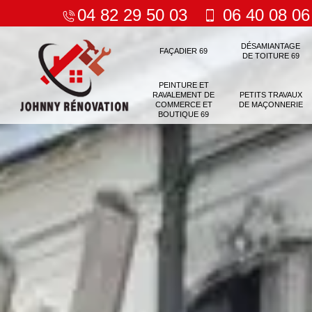
04 82 29 50 03
06 40 08 06
DÉSAMIANTAGE
FAÇADIER 69
DE TOITURE 69
PEINTURE ET
RAVALEMENT DE
PETITS TRAVAUX
COMMERCE ET
DE MAÇONNERIE
BOUTIQUE 69