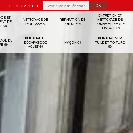
ÊTRE RAPPELÉ
ENTRETIEN ET
AGE ET
NETTOYAGE DE
RÉPARATION DE
NETTOYAGE DE
ENT DE
TERRASSE 69
TOITURE 69
TOMBE ET PIERRE
E 69
TOMBALE 69
PEINTURE ET
PEINTURE SUR
AGE DE
DÉCAPAGE DE
MAÇON 69
TUILE ET TOITURE
RE 69
VOLET 69
69