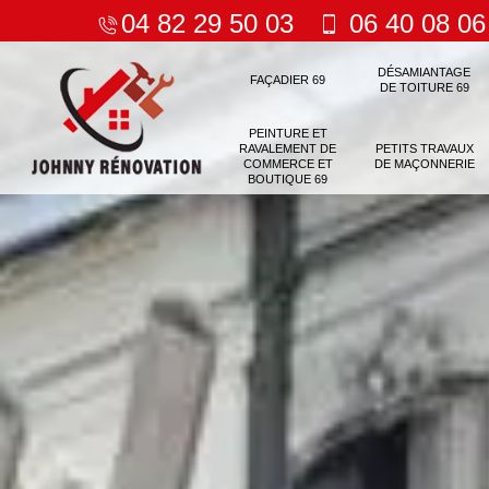
04 82 29 50 03
06 40 08 06
DÉSAMIANTAGE
FAÇADIER 69
DE TOITURE 69
PEINTURE ET
RAVALEMENT DE
PETITS TRAVAUX
COMMERCE ET
DE MAÇONNERIE
BOUTIQUE 69