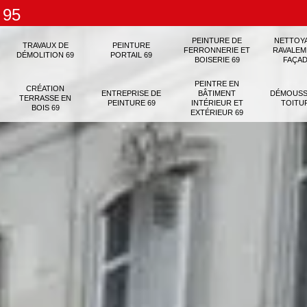
 95
PEINTURE DE
NETTOY
TRAVAUX DE
PEINTURE
FERRONNERIE ET
RAVALEM
DÉMOLITION 69
PORTAIL 69
BOISERIE 69
FAÇAD
PEINTRE EN
CRÉATION
ENTREPRISE DE
BÂTIMENT
DÉMOUSS
TERRASSE EN
PEINTURE 69
INTÉRIEUR ET
TOITU
BOIS 69
EXTÉRIEUR 69