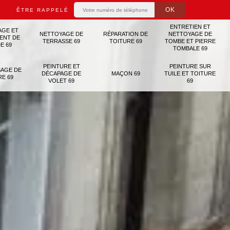
ÊTRE RAPPELÉ
ENTRETIEN ET
AGE ET
NETTOYAGE DE
RÉPARATION DE
NETTOYAGE DE
ENT DE
TERRASSE 69
TOITURE 69
TOMBE ET PIERRE
E 69
TOMBALE 69
PEINTURE ET
PEINTURE SUR
AGE DE
DÉCAPAGE DE
MAÇON 69
TUILE ET TOITURE
RE 69
VOLET 69
69