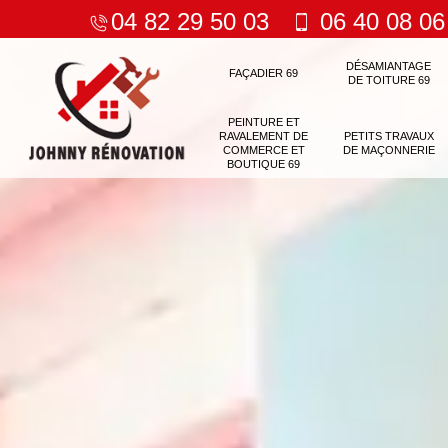
04 82 29 50 03
06 40 08 06
DÉSAMIANTAGE
FAÇADIER 69
DE TOITURE 69
PEINTURE ET
RAVALEMENT DE
PETITS TRAVAUX
COMMERCE ET
DE MAÇONNERIE
BOUTIQUE 69