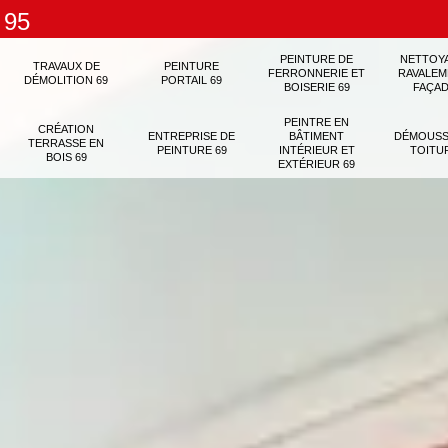
 95
PEINTURE DE
NETTOY
TRAVAUX DE
PEINTURE
FERRONNERIE ET
RAVALEM
DÉMOLITION 69
PORTAIL 69
BOISERIE 69
FAÇAD
PEINTRE EN
CRÉATION
ENTREPRISE DE
BÂTIMENT
DÉMOUSS
TERRASSE EN
PEINTURE 69
INTÉRIEUR ET
TOITU
BOIS 69
EXTÉRIEUR 69