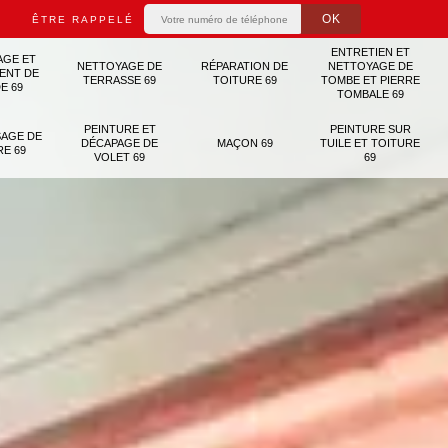
ÊTRE RAPPELÉ
ENTRETIEN ET
AGE ET
NETTOYAGE DE
RÉPARATION DE
NETTOYAGE DE
ENT DE
TERRASSE 69
TOITURE 69
TOMBE ET PIERRE
E 69
TOMBALE 69
PEINTURE ET
PEINTURE SUR
AGE DE
DÉCAPAGE DE
MAÇON 69
TUILE ET TOITURE
RE 69
VOLET 69
69