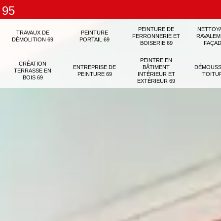
 95
PEINTURE DE
NETTOY
TRAVAUX DE
PEINTURE
FERRONNERIE ET
RAVALEM
DÉMOLITION 69
PORTAIL 69
BOISERIE 69
FAÇAD
PEINTRE EN
CRÉATION
ENTREPRISE DE
BÂTIMENT
DÉMOUSS
TERRASSE EN
PEINTURE 69
INTÉRIEUR ET
TOITU
BOIS 69
EXTÉRIEUR 69