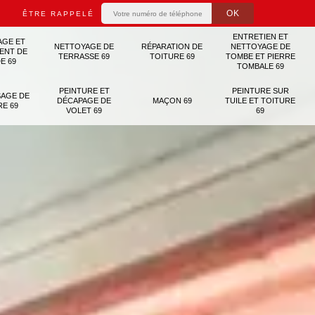
ÊTRE RAPPELÉ
ENTRETIEN ET
AGE ET
NETTOYAGE DE
RÉPARATION DE
NETTOYAGE DE
ENT DE
TERRASSE 69
TOITURE 69
TOMBE ET PIERRE
E 69
TOMBALE 69
PEINTURE ET
PEINTURE SUR
AGE DE
DÉCAPAGE DE
MAÇON 69
TUILE ET TOITURE
RE 69
VOLET 69
69