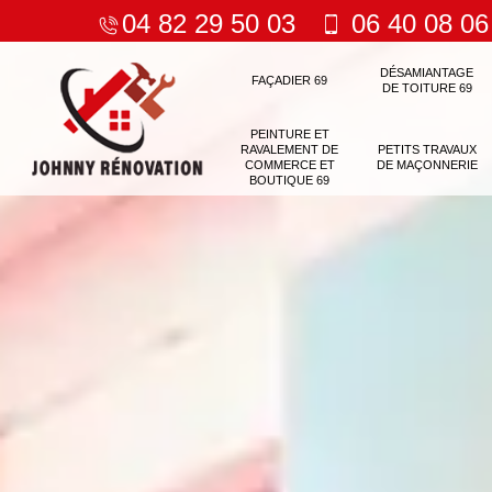
04 82 29 50 03
06 40 08 06
DÉSAMIANTAGE
FAÇADIER 69
DE TOITURE 69
PEINTURE ET
RAVALEMENT DE
PETITS TRAVAUX
COMMERCE ET
DE MAÇONNERIE
BOUTIQUE 69