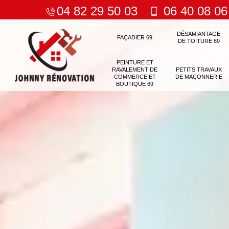
04 82 29 50 03
06 40 08 06
DÉSAMIANTAGE
FAÇADIER 69
DE TOITURE 69
PEINTURE ET
RAVALEMENT DE
PETITS TRAVAUX
COMMERCE ET
DE MAÇONNERIE
BOUTIQUE 69