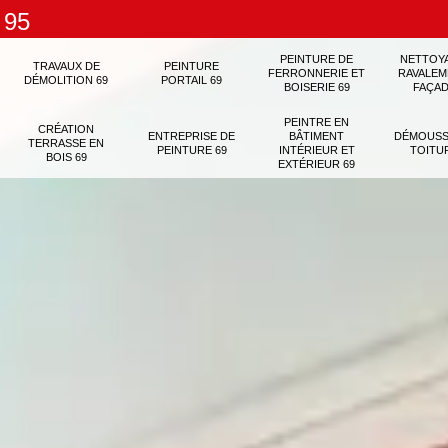
 95
PEINTURE DE
NETTOY
TRAVAUX DE
PEINTURE
FERRONNERIE ET
RAVALEM
DÉMOLITION 69
PORTAIL 69
BOISERIE 69
FAÇAD
PEINTRE EN
CRÉATION
ENTREPRISE DE
BÂTIMENT
DÉMOUSS
TERRASSE EN
PEINTURE 69
INTÉRIEUR ET
TOITU
BOIS 69
EXTÉRIEUR 69