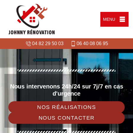
MENU
04 82 29 50 03
06 40 08 06 95
Nous intervenons 24h/24 sur 7j/7 en cas
d'urgence
NOS RÉALISATIONS
NOUS CONTACTER