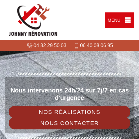
MENU
04 82 29 50 03
06 40 08 06 95
Nous intervenons 24h/24 sur 7j/7 en cas
d'urgence
NOS RÉALISATIONS
NOUS CONTACTER