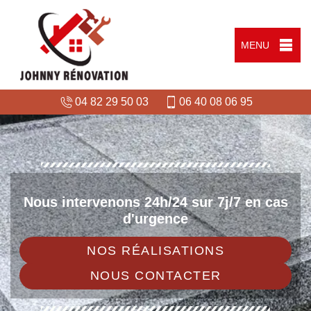
MENU
04 82 29 50 03
06 40 08 06 95
Nous intervenons 24h/24 sur 7j/7 en cas
d'urgence
NOS RÉALISATIONS
NOUS CONTACTER