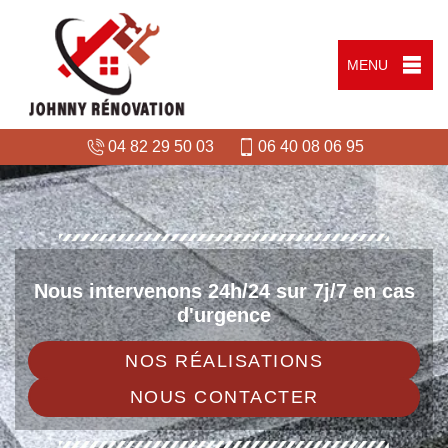
MENU
04 82 29 50 03
06 40 08 06 95
Nous intervenons 24h/24 sur 7j/7 en cas
d'urgence
NOS RÉALISATIONS
NOUS CONTACTER