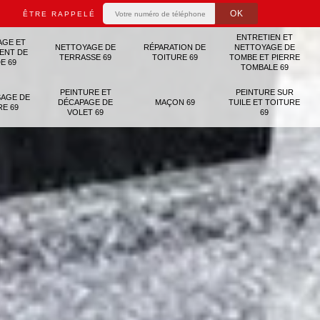
ÊTRE RAPPELÉ
ENTRETIEN ET
AGE ET
NETTOYAGE DE
RÉPARATION DE
NETTOYAGE DE
ENT DE
TERRASSE 69
TOITURE 69
TOMBE ET PIERRE
E 69
TOMBALE 69
PEINTURE ET
PEINTURE SUR
AGE DE
DÉCAPAGE DE
MAÇON 69
TUILE ET TOITURE
RE 69
VOLET 69
69