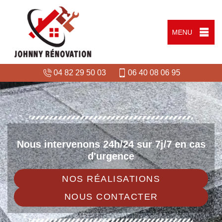
MENU
04 82 29 50 03
06 40 08 06 95
Nous intervenons 24h/24 sur 7j/7 en cas
d'urgence
NOS RÉALISATIONS
NOUS CONTACTER