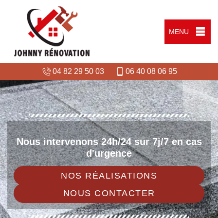
MENU
04 82 29 50 03
06 40 08 06 95
Nous intervenons 24h/24 sur 7j/7 en cas
d'urgence
NOS RÉALISATIONS
NOUS CONTACTER