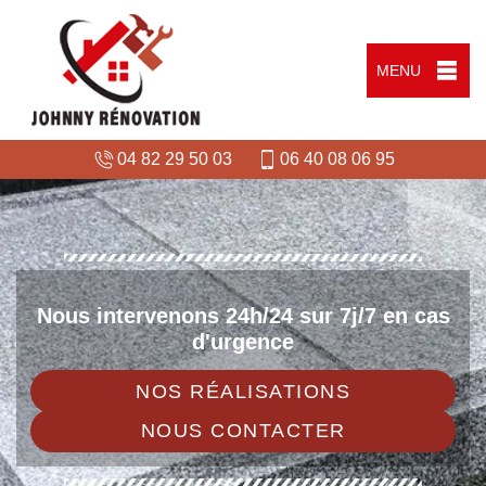
MENU
04 82 29 50 03
06 40 08 06 95
Nous intervenons 24h/24 sur 7j/7 en cas
d'urgence
NOS RÉALISATIONS
NOUS CONTACTER