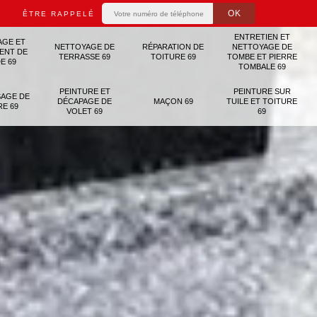
ÊTRE RAPPELÉ
ENTRETIEN ET
AGE ET
NETTOYAGE DE
RÉPARATION DE
NETTOYAGE DE
ENT DE
TERRASSE 69
TOITURE 69
TOMBE ET PIERRE
E 69
TOMBALE 69
PEINTURE ET
PEINTURE SUR
AGE DE
DÉCAPAGE DE
MAÇON 69
TUILE ET TOITURE
RE 69
VOLET 69
69