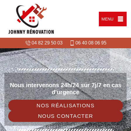
MENU
04 82 29 50 03
06 40 08 06 95
Nous intervenons 24h/24 sur 7j/7 en cas
d'urgence
NOS RÉALISATIONS
NOUS CONTACTER