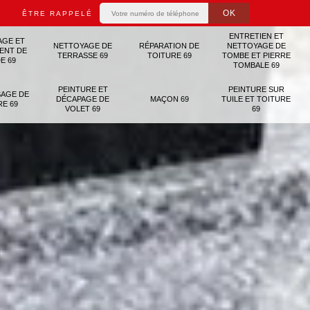
ÊTRE RAPPELÉ
ENTRETIEN ET
AGE ET
NETTOYAGE DE
RÉPARATION DE
NETTOYAGE DE
ENT DE
TERRASSE 69
TOITURE 69
TOMBE ET PIERRE
E 69
TOMBALE 69
PEINTURE ET
PEINTURE SUR
AGE DE
DÉCAPAGE DE
MAÇON 69
TUILE ET TOITURE
RE 69
VOLET 69
69