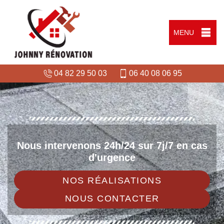
MENU
04 82 29 50 03
06 40 08 06 95
Nous intervenons 24h/24 sur 7j/7 en cas
d'urgence
NOS RÉALISATIONS
NOUS CONTACTER