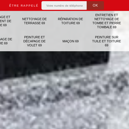
ÊTRE RAPPELÉ
ENTRETIEN ET
AGE ET
NETTOYAGE DE
RÉPARATION DE
NETTOYAGE DE
ENT DE
TERRASSE 69
TOITURE 69
TOMBE ET PIERRE
E 69
TOMBALE 69
PEINTURE ET
PEINTURE SUR
AGE DE
DÉCAPAGE DE
MAÇON 69
TUILE ET TOITURE
RE 69
VOLET 69
69