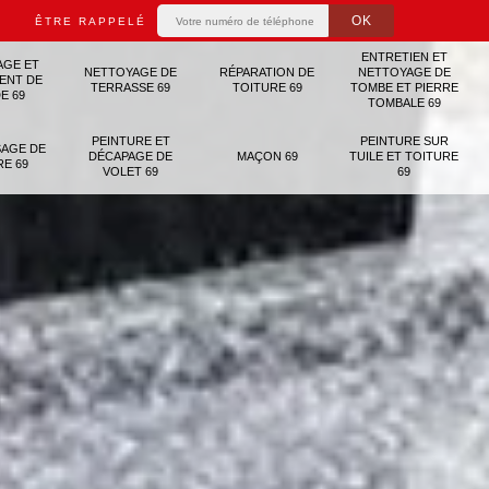
ÊTRE RAPPELÉ
ENTRETIEN ET
AGE ET
NETTOYAGE DE
RÉPARATION DE
NETTOYAGE DE
ENT DE
TERRASSE 69
TOITURE 69
TOMBE ET PIERRE
E 69
TOMBALE 69
PEINTURE ET
PEINTURE SUR
AGE DE
DÉCAPAGE DE
MAÇON 69
TUILE ET TOITURE
RE 69
VOLET 69
69