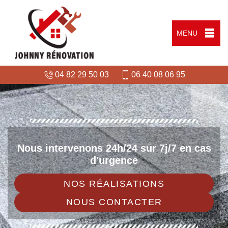
MENU
04 82 29 50 03
06 40 08 06 95
Nous intervenons 24h/24 sur 7j/7 en cas
d'urgence
NOS RÉALISATIONS
NOUS CONTACTER