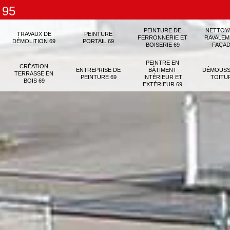
 95
PEINTURE DE
NETTOY
TRAVAUX DE
PEINTURE
FERRONNERIE ET
RAVALEM
DÉMOLITION 69
PORTAIL 69
BOISERIE 69
FAÇAD
PEINTRE EN
CRÉATION
ENTREPRISE DE
BÂTIMENT
DÉMOUSS
TERRASSE EN
PEINTURE 69
INTÉRIEUR ET
TOITU
BOIS 69
EXTÉRIEUR 69