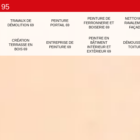
 95
PEINTURE DE
NETTOY
TRAVAUX DE
PEINTURE
FERRONNERIE ET
RAVALEM
DÉMOLITION 69
PORTAIL 69
BOISERIE 69
FAÇAD
PEINTRE EN
CRÉATION
ENTREPRISE DE
BÂTIMENT
DÉMOUSS
TERRASSE EN
PEINTURE 69
INTÉRIEUR ET
TOITU
BOIS 69
EXTÉRIEUR 69